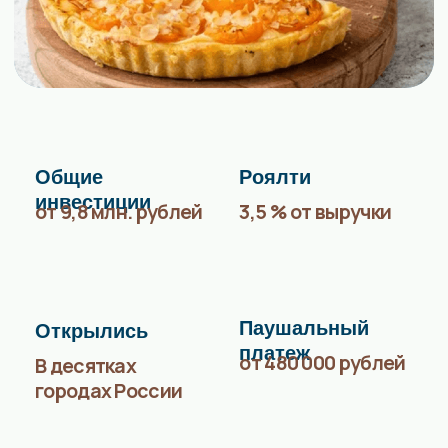
от 480 000 рублей
В десятках
городах России
Рентабельность
от продаж
15-22%
«
М
а
ш
е
н
ь
к
и
н
ы
п
и
р
о
г
и
»
—
м
е
ж
д
у
н
а
р
о
д
н
а
я
с
е
т
ь
п
е
к
а
р
е
н