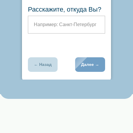
Расскажите, откуда Вы?
Например: Санкт-Петербург
← Назад
Далее →
Заполните форму,
чтобы обусдить
открытие пекарне в
вашей стране
Мы свяжемся с вами в течение 24 часов и
обсудим варианты открытия вашей пекарни