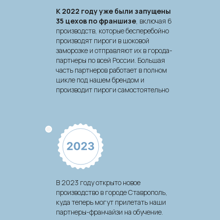
усилителей вкуса. Машенькины пироги
К 2022 году уже были запущены
можно и нужно давать детям.
35 цехов по франшизе
, включая 6
производств, которые бесперебойно
производят пироги в шоковой
заморозке и отправляют их в города-
Средняя оценка нашей
партнеры по всей России. Большая
продукции на Я. Картах
часть партнеров работает в полном
ПОСМОТРЕТЬ
цикле под нашем брендом и
ОТЗЫВЫ
производит пироги самостоятельно
В 2023 году открыто новое
производство в городе Ставрополь,
куда теперь могут прилетать наши
партнеры-франчайзи на обучение.