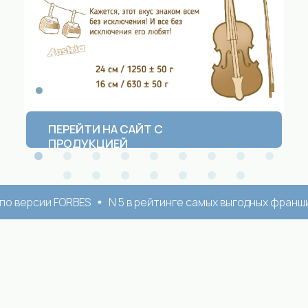
сии FORBES
N 5 в рейтинге самых выгодных франшиз Росс