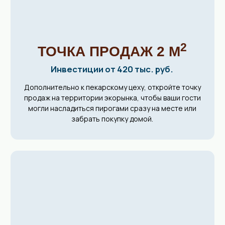
5 место в ТОП-500
франшиз России
Победитель в премии «
Лучший проект
в сфере торговли и услуг»
50+ пекарских цеха
в России, Казахстане,
Азербайджане
#5 в рейтинге самых выгодных франшиз
России по версии FORBES.
Компании «Машенькины пироги»
8 лет
«На основание пекарни меня вдохновила
любимая дочурка – Машенька.
С первого дня запуска пекарни я веду свой
блог, где делюсь своим ценным опытом и