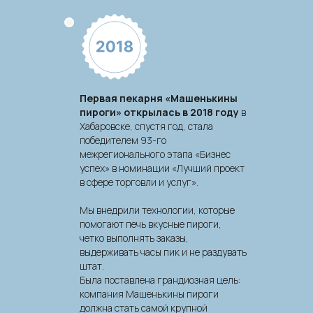
Первая пекарня «Машенькины
пироги» открылась в 2018 году
в
Хабаровске, спустя год, стала
победителем 93-го
межрегионального этапа «Бизнес
успех» в номинации «Лучший проект
в сфере торговли и услуг».
Мы внедрили технологии, которые
Первая и единственная на данный момент
помогают печь вкусные пироги,
франшиза пирогов на песочном тесте!
четко выполнять заказы,
выдерживать часы пик и не раздувать
штат.
Была поставлена грандиозная цель:
компания Машенькины пироги
должна стать самой крупной