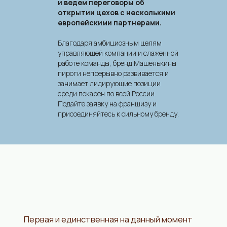
и ведем переговоры об
открытии цехов с несколькими
европейскими партнерами.
Благодаря амбициозным целям
управляющей компании и слаженной
работе команды, бренд Машенькины
пироги непрерывно развивается и
занимает лидирующие позиции
Первый формат
среди пекарен по всей России.
Подайте заявку на франшизу и
присоединяйтесь к сильному бренду.