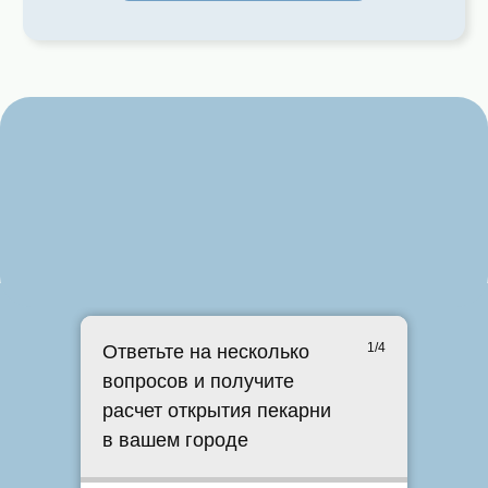
Владивосток
Хабаровск
3
5
точки подаж
точек продаж
6 250 730 ₽*
4 139 448 ₽*
4
средняя выручка
средняя выручка
д
1/4
Ответьте на несколько
вопросов и получите
расчет открытия пекарни
в вашем городе