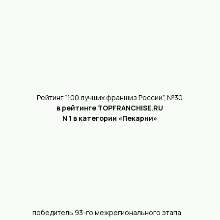
вкусную выпечку, а также предоставляя высокий
уровень обслуживания в наших пекарнях.
Мы стремимся расширять сеть пекарен, внедряя
новые технологии в производственный процесс
для повышения качества продукции и
удовлетворения потребностей клиентов.
Франшиза «Машенькины пироги»
– это
возможность стать частью нашего успешного и
динамично развивающегося бизнеса. Мы
предлагаем вам возможность открыть свою
пекарню под нашим брендом, используя наши
рецепты, технологии и опыт, накопленный за годы
работы на рынке.
Н
а
ш
и
у
с
п
е
х
и
50+
8
партнеров
лет в деле
присоединилось