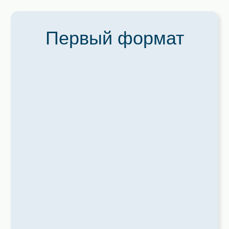
2
ТОЧКА ПРОДАЖ 2 М
Инвестиции от 420 тыс. руб.
Дополнительно к пекарскому цеху, откройте точку
продаж на территории экорынка, чтобы ваши гости
могли насладиться пирогами сразу на месте или
забрать покупку домой.