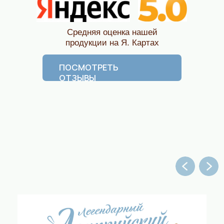
Что включает:
Полный цикл производства ПЕКАРНЯ
от 120 М2
Инвестиции от 8 320 000 руб.**
**В инвестиции входят:
оборудование для
цеха полного цикла по производству пирогов
фирменная упаковка.
Не входят:
бюджет на рекламу, аренда
помещения, заработная плата сотрудников,
коммунальные расходы (расчет прямых
инвестиций на первые два месяца работы),
стоимость пашуального взноса.
*За финансовой моделью и более детальной
информацией обращайтесь в отдел продаж.
Общие инвестиции от 9 840 000 руб.
ПОЛУЧИТЬ КП