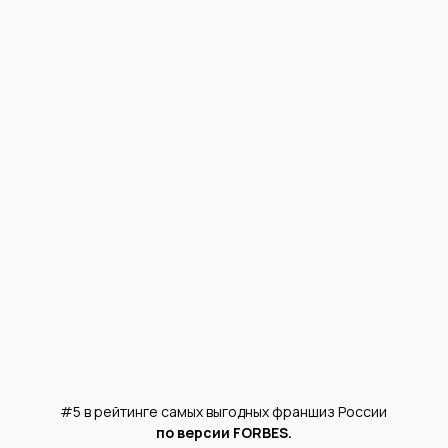
победитель 93-го межрегионального этапа
«Бизнес-Успех» в номинации «Лучший
проект в сфере торговли и услуг».
Награда «За вклад в развитие франчайзинга»
в номинации
«Стратегическое видение»
Сеть пекарен «Машенькины пироги»
– это
место, где сочетаются традиции и
современность.
Наша миссия – сохранять и развивать традиции
качества, чтобы удовлетворить потребности как
можно большего количества клиентов, предлагая