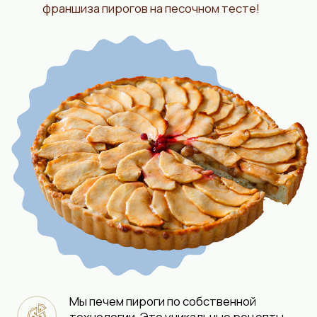
В одном из цехов сети «Машенькины пироги»
мы собираем по ТТК продукцию,
упаковываем пироги, и отправляем
логистической компанией до вашей пекарни.
Вам остается только испечь и продать.
Что включает:
Сокращенный цикл производства
ПЕКАРНЯ от 60 М2
Инвестиции от 7 200 000 руб.*
* В инвестиции входят:
оборудование для
цеха + фирменная упаковка.
Не входят:
бюджет на рекламу, аренда
помещения, заработная плата сотрудников,
коммунальные расходы (расчет прямых
инвестиций на первые два месяца работы),
стоимость пашуального взноса, закуп первой
партии полуфабрикатов, косметический
ремонт помещения.
*За финансовой моделью и более детальной
информацией обращайтесь в отдел продаж.
Общие инвестиции от 9 840 000 руб.