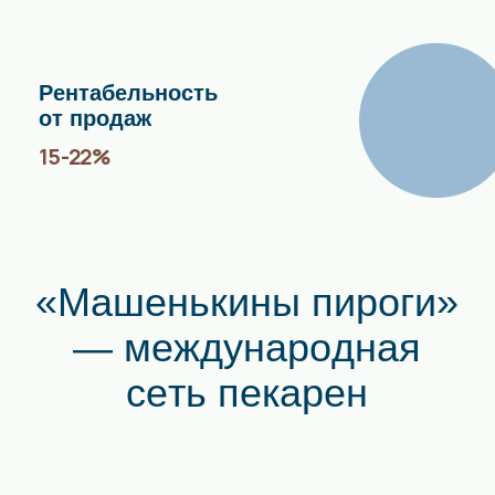
#5 в рейтинге самых выгодных франшиз России
по версии FORBES.
Рейтинг “100 лучших франшиз России”, №30
в рейтинге TOPFRANCHISE.RU
N 1 в категории «Пекарни»